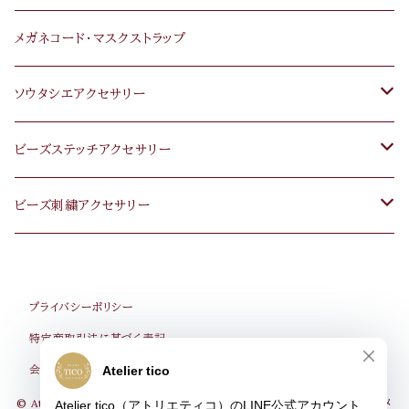
メガネコード･マスクストラップ
ソウタシエアクセサリー
ピアス･イヤリング
ビーズステッチアクセサリー
ネックレス･ペンダント
ピアス・イヤリング
ビーズ刺繍アクセサリー
ブレスレット
ネックレス・ペンダント
ピアス･イヤリング
プライバシーポリシー
ブローチ
ブレスレット
ブローチ
特定商取引法に基づく表記
会員規約
ヘアゴム･クリップ
ブローチ
ヘアゴム･ヘアピン
© Atelier tico（アトリエティコ）・大人リッチカジュアル・ソウタシエ･ハンドメ