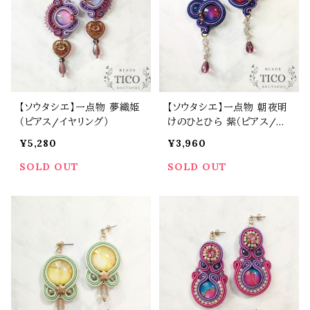
【ソウタシエ】一点物 夢織姫
【ソウタシエ】一点物 朝夜明
（ピアス/イヤリング）
けのひとひら 紫（ピアス/イ
ヤリング）母の日 誕生日 プ
¥5,280
¥3,960
レゼント
SOLD OUT
SOLD OUT