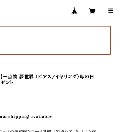
】一点物 夢世界 （ピアス/イヤリング）母の日
レゼント
nal shipping available
ロッパの伝統的なコード刺繍「ソウタシエ」を用いた作