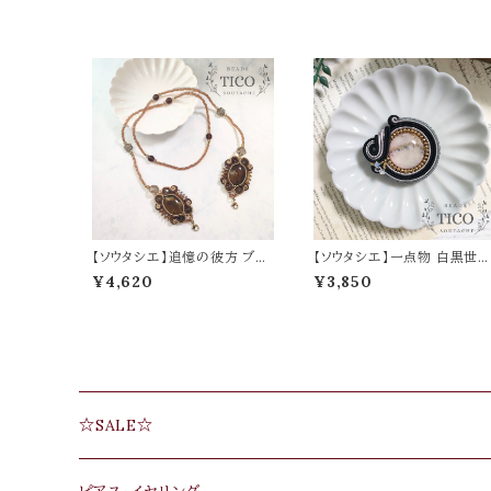
【ソウタシエ】追憶の彼方 ブラ
【ソウタシエ】一点物 白黒世
ウン 一点物 眼鏡コード/マス
灰色（ブローチ）
¥4,620
¥3,850
クストラップ
☆SALE☆