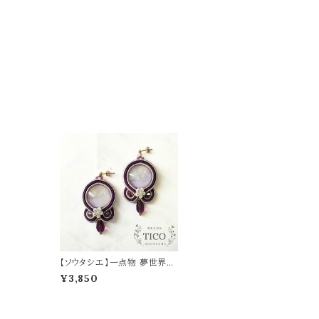
【ソウタシエ】一点物 夢世界
（ピアス/イヤリング）母の日
¥3,850
誕生日 プレゼント