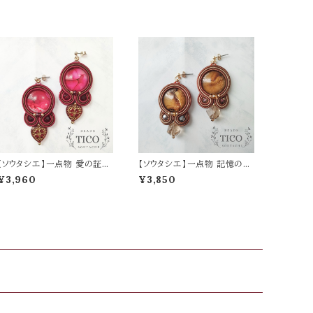
【ソウタシエ】一点物 愛の証明
【ソウタシエ】一点物 記憶の扉
赤 （ピアス/イヤリング）母の
（ピアス/イヤリング）母の日
¥3,960
¥3,850
日 誕生日 プレゼント
誕生日 プレゼント