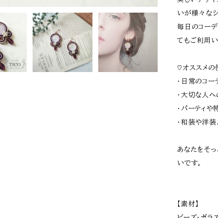
いが様々なシ
毎日のコーデ
てもご利用い
♡オススメの
・日常のコー
・大切な人へ
・パーティや
・和装や洋装
あなたをそっ
いです。
【素材】
ビーズ･ガラ