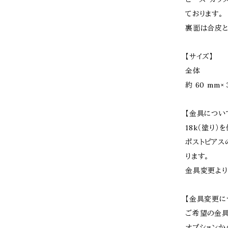
ております。
裏面は合皮と
【サイズ】
全体
約 60 mm× 
【金具につい
18k（塗り）
ポストピアス
ります。
金具変更より
【金具変更に
ご希望の金
オプションか