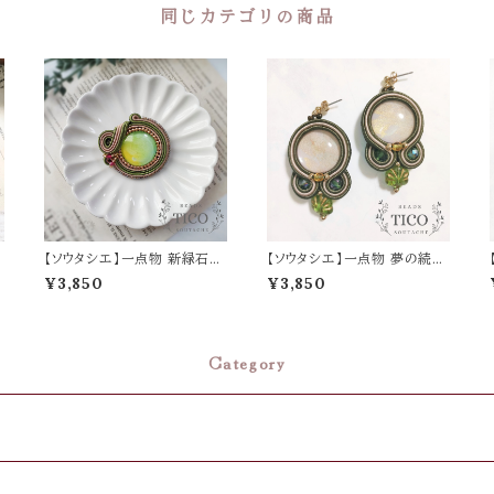
同じカテゴリの商品
界
【ソウタシエ】一点物 新緑石
【ソウタシエ】一点物 夢の続き
（ブローチ）
緑 （ピアス/イヤリング）母の
¥3,850
¥3,850
日 誕生日 プレゼント
Category