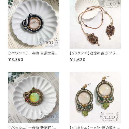
【ソウタシエ】一点物 白黒世界
【ソウタシエ】追憶の彼方 ブラウ
灰色（ブローチ）
ン 一点物 眼鏡コード/マスクス
¥3,850
¥4,620
トラップ
【ソウタシエ】一点物 新緑石（ブ
【ソウタシエ】一点物 夢の続き 緑