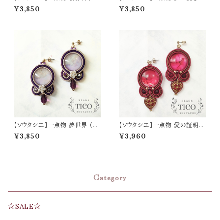
ローチ）
（ピアス/イヤリング）母の日 誕
¥3,850
¥3,850
生日 プレゼント
【ソウタシエ】一点物 夢世界 （ピ
【ソウタシエ】一点物 愛の証明
アス/イヤリング）母の日 誕生日
赤 （ピアス/イヤリング）母の日
¥3,850
¥3,960
プレゼント
誕生日 プレゼント
Category
☆SALE☆