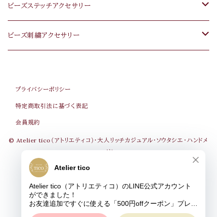
ピアス･イヤリング
ビーズステッチアクセサリー
ネックレス･ペンダント
ピアス・イヤリング
ビーズ刺繍アクセサリー
ブレスレット
ネックレス・ペンダント
ピアス･イヤリング
プライバシーポリシー
ブローチ
ブレスレット
ブローチ
特定商取引法に基づく表記
会員規約
ヘアゴム･クリップ
ブローチ
ヘアゴム･ヘアピン
© Atelier tico（アトリエティコ）・大人リッチカジュアル・ソウタシエ･ハンドメ
イド
メガネコード･マスクストラップ
メガネコード･マスクストラップ
Powered by