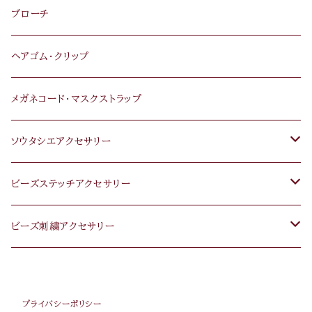
ブローチ
ヘアゴム･クリップ
メガネコード･マスクストラップ
ソウタシエアクセサリー
ピアス･イヤリング
ビーズステッチアクセサリー
ネックレス･ペンダント
ピアス・イヤリング
ビーズ刺繍アクセサリー
ブレスレット
ネックレス・ペンダント
ピアス･イヤリング
プライバシーポリシー
ブローチ
ブレスレット
ブローチ