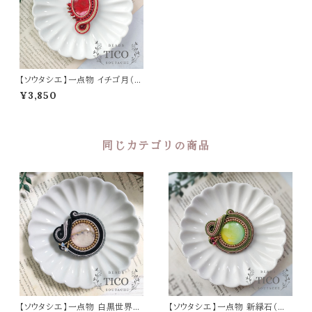
【ソウタシエ】一点物 イチゴ月（ブ
ローチ）母の日 誕生日 プレゼン
¥3,850
ト
同じカテゴリの商品
【ソウタシエ】一点物 白黒世界
【ソウタシエ】一点物 新緑石（ブ