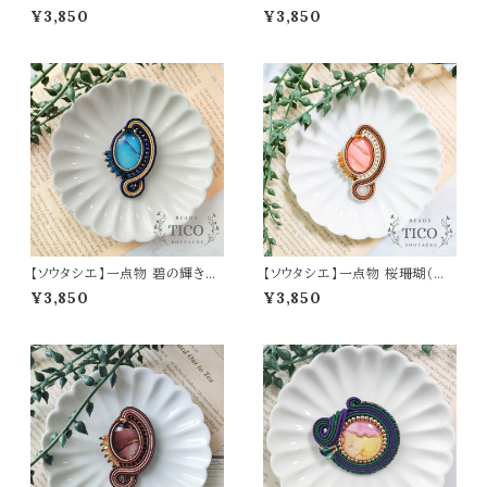
灰色（ブローチ）
ローチ）
¥3,850
¥3,850
【ソウタシエ】一点物 碧の輝き
【ソウタシエ】一点物 桜珊瑚（ブ
（ブローチ）母の日 誕生日 プレ
ローチ）母の日 誕生日 プレゼン
¥3,850
¥3,850
ゼント
ト