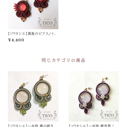
【ソウタシエ】黒鳥のピアス/イヤ
リング
¥4,400
同じカテゴリの商品
【ソウタシエ】一点物 夢の続き 緑
【ソウタシエ】一点物 夢世界 （ピ